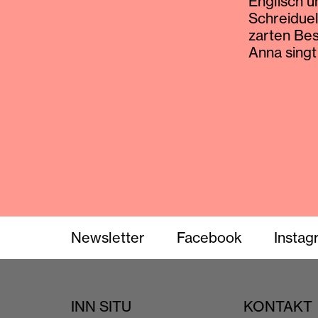
Englisch u
Schreiduel
zarten Be
Anna singt 
Newsletter
Facebook
Instag
INN SITU
KONTAKT