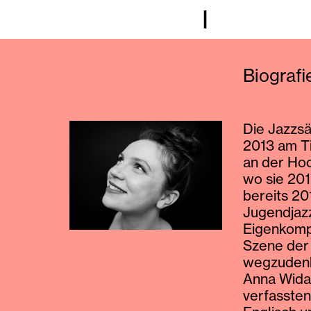
I
Biograf
Die Jazzsä
2013 am T
an der Hoc
wo sie 201
bereits 20
Jugendjazz
Eigenkompo
Szene der 
wegzuden
Anna Widau
verfassten