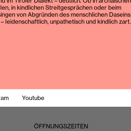
nd im Tiroler Dialekt – deutlich. Ob in archaischen
len, in kindlichen Streitgesprächen oder beim
singen von Abgründen des menschlichen Daseins
– leidenschaftlich, unpathetisch und kindlich zart.
ram
Youtube
ÖFFNUNGSZEITEN