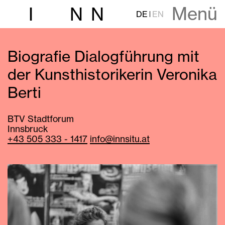
Menü
I
N
N
DE
EN
Biografie Dialogführung mit
der Kunsthistorikerin Veronika
Berti
BTV Stadtforum
Innsbruck
+43 505 333 - 1417
info@innsitu.at