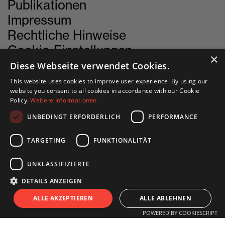
Publikationen
Impressum
Rechtliche Hinweise
Cookie-Einstellungen
×
Diese Webseite verwendet Cookies.
This website uses cookies to improve user experience. By using our
website you consent to all cookies in accordance with our Cookie
KONTAKT
Policy.
Weitere Informationen
UNBEDINGT ERFORDERLICH
PERFORMANCE
INN SITU
Stadtforum 1
TARGETING
FUNKTIONALITÄT
6020 Innsbruck
UNKLASSIFIZIERTE
+43 505 333 - 1417
DETAILS ANZEIGEN
info@innsitu.at
S
I
T
U
ALLE AKZEPTIEREN
ALLE ABLEHNEN
POWERED BY COOKIESCRIPT