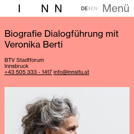
Menü
I
N
N
DE
EN
Biografie Dialogführung mit
Veronika Berti
BTV Stadtforum
Innsbruck
+43 505 333 - 1417
info@innsitu.at