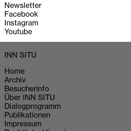
Newsletter
Facebook
Instagram
Youtube
INN SITU
Home
Archiv
Besucherinfo
Über INN SITU
Dialogprogramm
Publikationen
Impressum