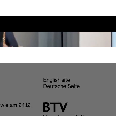
English site
Deutsche Seite
wie am 24.12.