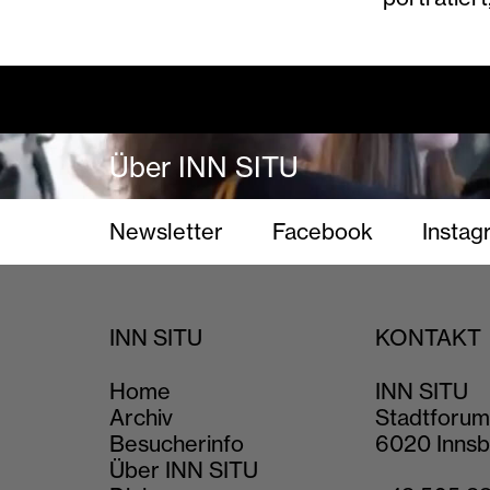
Dialogprogramm
Über INN SITU
Newsletter
Facebook
Instag
INN SITU
KONTAKT
Home
INN SITU
Archiv
Stadtforum
Besucherinfo
6020 Innsb
Über INN SITU