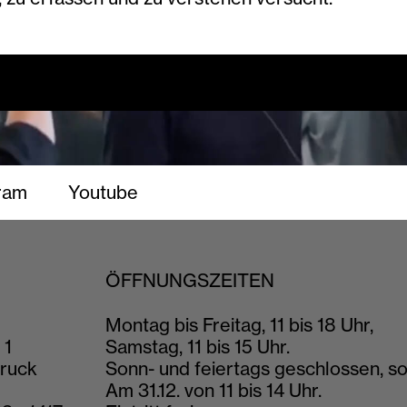
ram
Youtube
ÖFFNUNGSZEITEN
Montag bis Freitag, 11 bis 18 Uhr,
 1
Samstag, 11 bis 15 Uhr.
ruck
Sonn- und feiertags geschlossen, so
Am 31.12. von 11 bis 14 Uhr.