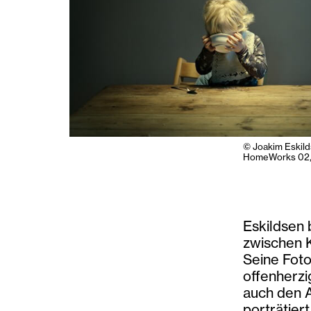
© Joakim Eskild
HomeWorks 02,
Eskildsen 
zwischen 
Seine Foto
offenherz
auch den A
porträtier