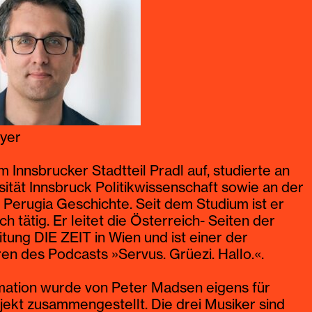
ieler
yer
m Innsbrucker Stadtteil Pradl auf, studierte an
sität Innsbruck Politikwissenschaft sowie an der
ygan
t Perugia Geschichte. Seit dem Studium ist er
sch tätig. Er leitet die Österreich- Seiten der
te klassisches Schlagwerk in Österreich, von
ung DIE ZEIT in Wien und ist einer der
012 war er Meisterschüler von Hakim Ludin.
n des Podcasts »Servus. Grüezi. Hallo.«.
t Claudios stilistische Vielfalt von südindischer
Flamenco bis hin zu afrokubanischer Musik, Jazz,
mation wurde von Peter Madsen eigens für
ländischem Folk. Mit seinen aktuellen
jekt zusammengestellt. Die drei Musiker sind
n wie etwa Austrian Syndicate, Tevana oder