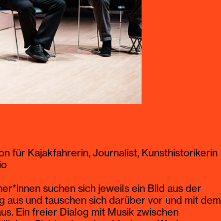
 Madsen (Piano), Adrian Mears (Posaune /
), Claudio Spieler (Percussion)
n für Kajakfahrerin, Journalist, Kunsthistorikerin
bei INN SITU, das eigens entwickelte
io
mat in Resonanz auf die Ausstellung: Diesen
t gestaltet der viele Jahre in Vorarlberg
er*innen suchen sich jeweils ein Bild aus der
nd lehrende Pianist Peter Madsen.
g aus und tauschen sich darüber vor und mit dem
us. Ein freier Dialog mit Musik zwischen