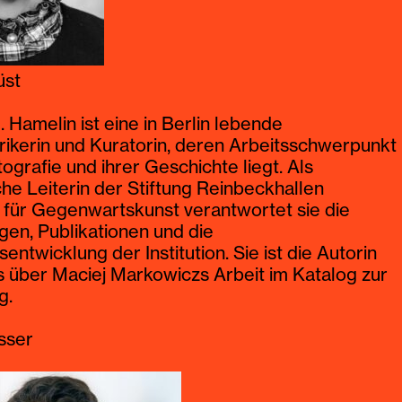
üst
 Hamelin ist eine in Berlin lebende
rikerin und Kuratorin, deren Arbeitsschwerpunkt
tografie und ihrer Geschichte liegt. Als
ls bester australischer Posaunist und seine Band
che Leiterin der Stiftung Reinbeckhallen
australische Jazzgruppe ausgezeichnet. Er
für Gegenwartskunst verantwortet sie die
 für diverse Jazzensembles, klassisches
gen, Publikationen und die
er-Ensemble, Kammerorchester und Chöre sowi
ntwicklung der Institution. Sie ist die Autorin
ntarfilme. Adrian arbeitete mit Legenden wie
 über Maciej Markowiczs Arbeit im Katalog zur
r, Klaus Doldinger, Kenny Wheeler, Carla Bley
g.
e Swallow zusammen. Von 2000 bis 2009 war er
es Vienna Art Orchestra. Neben Konzertauftritte
sser
rian Mears Electric Trio ist er Professor am
s Basel.