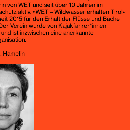
, u. a. mit Stan Getz, Mario Pavone oder Kiyoto
in von WET und seit über 10 Jahren im
Er hat bereits über 140 Alben veröffentlicht und
hutz aktiv. »WET – Wildwasser erhalten Tirol«
500 Kompositionen geschrieben.
 seit 2015 für den Erhalt der Flüsse und Bäche
. Der Verein wurde von Kajakfahrer*innen
 Projekt entwickelte der aus New York
und ist inzwischen eine anerkannte
 Musiker ein besonderes Format: Ausgewählte
anisation.
 Ausstellung werden in den Konzertsaal projiziert.
drei Musiker spielt zu zwei Aufnahmen jeweils ei
. Hamelin
das die anderen beiden mit Improvisationen
 Dabei geben die beiden zentralen Elemente der
on Maciej Markowicz die musikalische
rsetzung vor: die Brücke als Standpunkt, das
kontinuierlichem Fluss.
ars