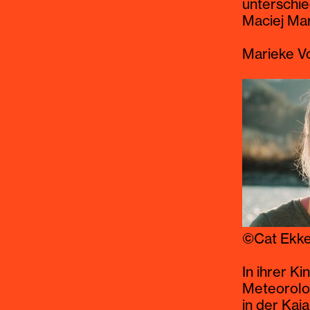
Peter Ma
unterschie
Maciej Ma
Marieke V
Der heute 
einflussre
unterricht
©Cat Ekk
heute beka
Vorarlberg
In ihrer Ki
(CIA) und 
Meteorolog
Stummfilm-
in der Kaj