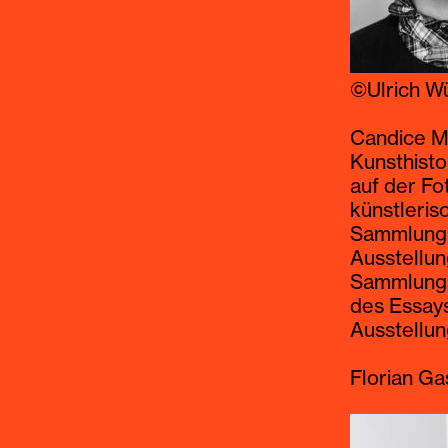
©Ulrich W
Candice M.
Kunsthisto
auf der Fo
Er wurde a
künstleris
als beste 
Sammlung 
komponiert
Ausstellun
Blechbläs
Sammlungse
für Dokume
des Essays
McCoy Tyne
Ausstellun
oder Stev
Mitglied d
Florian Ga
mit dem Ad
Jazzcampu