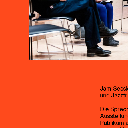
Trio Peter
Didgeridoo
Jam-Sessio
Wie immer 
und Jazztr
Konzertfor
Schwerpunk
Die Sprech
wirkende u
Ausstellun
Publikum a