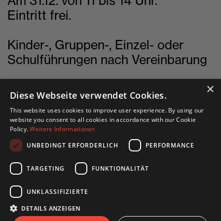
Am 31.12. von 11 bis 14 Uhr.
Eintritt frei.
Kinder-, Gruppen-, Einzel- oder
Schulführungen nach Vereinbarung
×
Diese Webseite verwendet Cookies.
This website uses cookies to improve user experience. By using our
English site
website you consent to all cookies in accordance with our Cookie
Policy.
Weitere Informationen
Deutsche Seite
UNBEDINGT ERFORDERLICH
PERFORMANCE
TARGETING
FUNKTIONALITÄT
UNKLASSIFIZIERTE
DETAILS ANZEIGEN