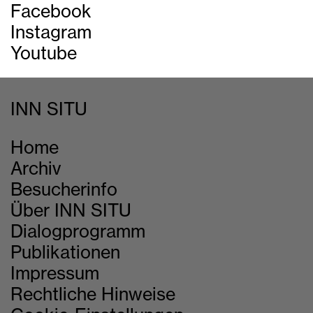
Facebook
Instagram
Youtube
INN SITU
Home
Archiv
Besucherinfo
Über INN SITU
Dialogprogramm
Publikationen
Impressum
Rechtliche Hinweise